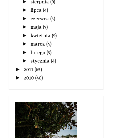
►
sierpnia
(9)
►
lipca
(4)
►
czerwca
(5)
►
maja
(7)
►
kwietnia
(9)
►
marca
(4)
►
lutego
(5)
►
stycznia
(4)
►
2011
(65)
►
2010
(40)