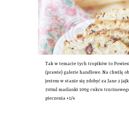
Tak w temacie tych tropików to Powie
(prawie) galerie handlowe. Na chwilę 
jestem w stanie się zdobyć za Jane 2 ja
150ml maślanki 100g cukru trzcinowego 
pieczenia +1/4