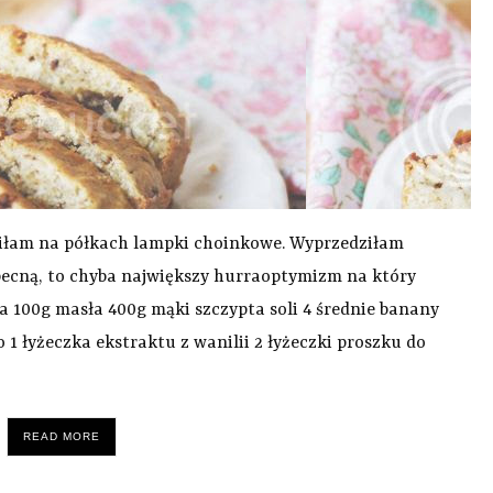
siłam na półkach lampki choinkowe. Wyprzedziłam
obecną, to chyba największy hurraoptymizm na który
jka 100g masła 400g mąki szczypta soli 4 średnie banany
1 łyżeczka ekstraktu z wanilii 2 łyżeczki proszku do
READ MORE