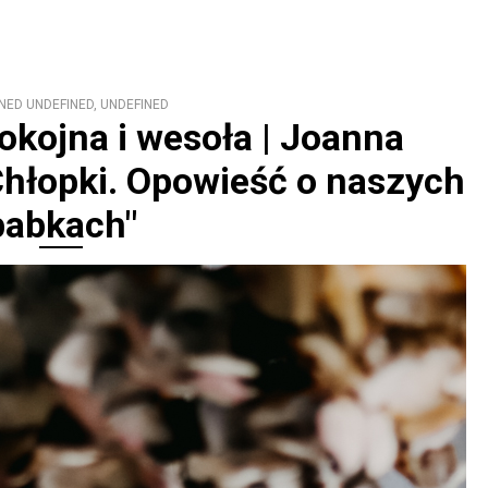
NED UNDEFINED, UNDEFINED
pokojna i wesoła | Joanna
Chłopki. Opowieść o naszych
babkach"