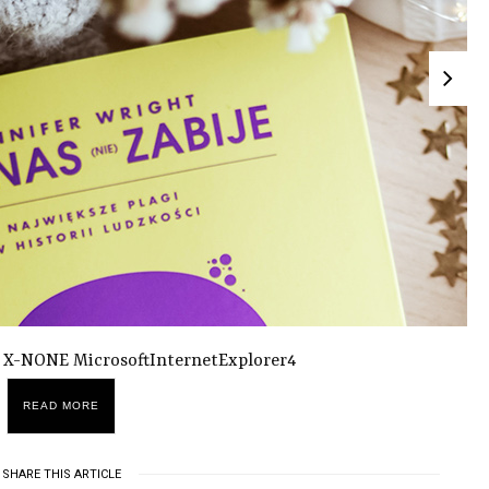
NE X-NONE MicrosoftInternetExplorer4
READ MORE
SHARE THIS ARTICLE