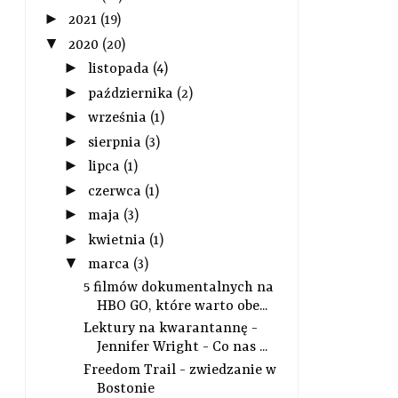
►
2021
(19)
▼
2020
(20)
►
listopada
(4)
►
października
(2)
►
września
(1)
►
sierpnia
(3)
►
lipca
(1)
►
czerwca
(1)
►
maja
(3)
►
kwietnia
(1)
▼
marca
(3)
5 filmów dokumentalnych na
HBO GO, które warto obe...
Lektury na kwarantannę -
Jennifer Wright - Co nas ...
Freedom Trail - zwiedzanie w
Bostonie