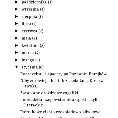
►
października
(3)
►
września
(3)
►
sierpnia
(1)
►
lipca
(1)
►
czerwca
(2)
►
maja
(2)
►
kwietnia
(2)
►
marca
(4)
►
lutego
(6)
▼
stycznia
(6)
Roosevelta 5 i spacery po Poznaniu Borejków
Niby zdrowiej, ale i tak z czekoladą. Krem z
awoka...
Zatapiane drożdżowe rogaliki
#niesądziłamżepowstanietakipost, czyli
literackie ...
Piernikowe ciasto czekoladowo-śliwkowe