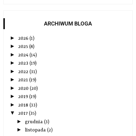
ARCHIWUM BLOGA
►
2026
(1)
►
2025
(8)
►
2024
(14)
►
2023
(19)
►
2022
(31)
►
2021
(19)
►
2020
(20)
►
2019
(19)
►
2018
(33)
▼
2017
(35)
►
grudnia
(3)
►
listopada
(2)