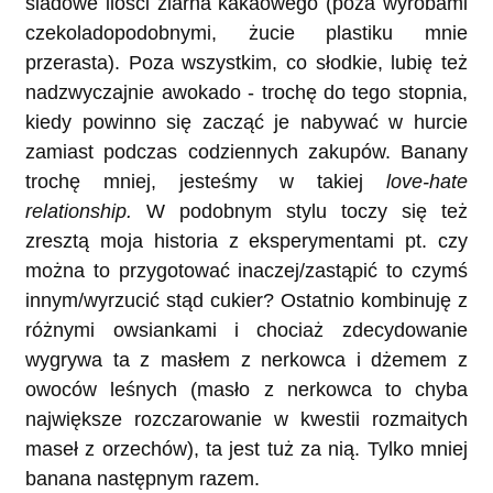
śladowe ilości ziarna kakaowego (poza wyrobami
czekoladopodobnymi, żucie plastiku mnie
przerasta). Poza wszystkim, co słodkie, lubię też
nadzwyczajnie awokado - trochę do tego stopnia,
kiedy powinno się zacząć je nabywać w hurcie
zamiast podczas codziennych zakupów. Banany
trochę mniej, jesteśmy w takiej
love-hate
relationship.
W podobnym stylu toczy się też
zresztą moja historia z eksperymentami pt. czy
można to przygotować inaczej/zastąpić to czymś
innym/wyrzucić stąd cukier? Ostatnio kombinuję z
różnymi owsiankami i chociaż zdecydowanie
wygrywa ta z masłem z nerkowca i dżemem z
owoców leśnych (masło z nerkowca to chyba
największe rozczarowanie w kwestii rozmaitych
maseł z orzechów), ta jest tuż za nią. Tylko mniej
banana następnym razem.