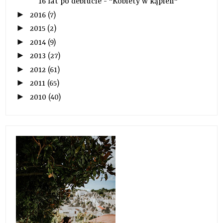
16 lat po debiucie - "Kobiety w kąpieli"
►
2016
(7)
►
2015
(2)
►
2014
(9)
►
2013
(27)
►
2012
(61)
►
2011
(65)
►
2010
(40)