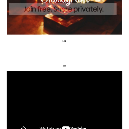
klik
***