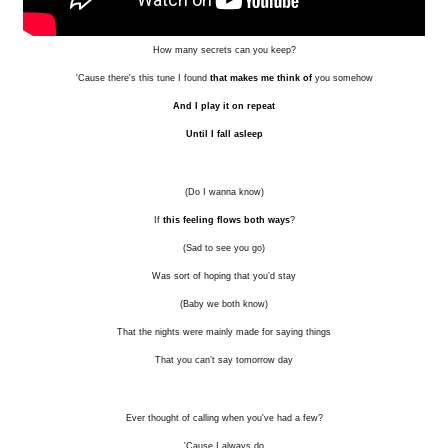
How many secrets can you keep?
'Cause there's this tune I found
that makes me think of
you somehow
And I play it on repeat
Until I fall asleep
(Do I wanna know)
If
this feeling flows both ways
?
(Sad to see you go)
Was sort of hoping that you’d stay
(Baby we both know)
That the nights were mainly made for saying things
That you can’t say tomorrow day
Ever thought of calling when you've had a few?
'Cause I always do