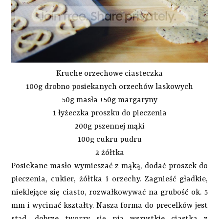
Kruche orzechowe ciasteczka
100g drobno posiekanych orzechów laskowych
50g masła +50g margaryny
1 łyżeczka proszku do pieczenia
200g pszennej mąki
100g cukru pudru
2 żółtka
Posiekane masło wymieszać z mąką, dodać proszek do
pieczenia, cukier, żółtka i orzechy. Zagnieść gładkie,
nieklejące się ciasto, rozwałkowywać na grubość ok. 5
mm i wycinać kształty. Nasza forma do precelków jest
stąd
, dobrze tworzy się nią wszystkie ciastka z