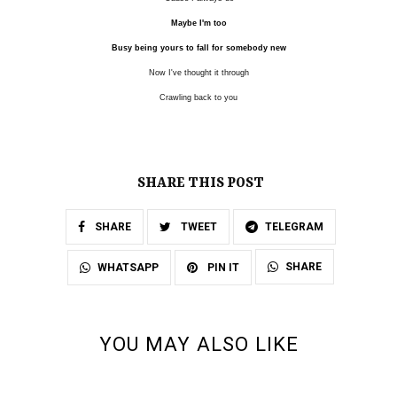
Maybe I'm too
Busy being yours to fall for somebody new
Now I've thought it through
Crawling back to you
SHARE THIS POST
SHARE
TWEET
TELEGRAM
SHARE
WHATSAPP
PIN IT
YOU MAY ALSO LIKE