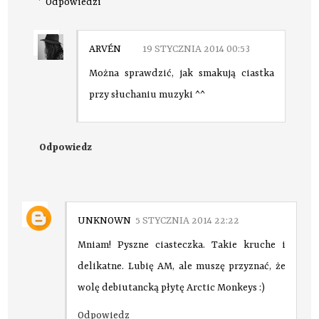
Odpowiedzi
ARVÉN
19 STYCZNIA 2014 00:53
Można sprawdzić, jak smakują ciastka
przy słuchaniu muzyki ^^
Odpowiedz
UNKNOWN
5 STYCZNIA 2014 22:22
Mniam! Pyszne ciasteczka. Takie kruche i
delikatne. Lubię AM, ale muszę przyznać, że
wolę debiutancką płytę Arctic Monkeys :)
Odpowiedz