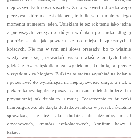
nieprzyzwoitych ilości saszetek. Za to w kwestii drożdżowego
pieczywa, które nie jest chlebem, te bułki są dla mnie od tego
momentu numerem jeden. Upiekłam je też rok temu jako jedną
z pierwszych rzeczy, do których wróciłam po bardzo długiej
podróży - tak, jak powraca się do miejsc bezpiecznych i
kojących. Nie ma w tym ani słowa przesady, bo to właśnie
wtedy wiele się przewartościowało i właśnie od tych bułek
gdzieś znów zatęskniłam za wypiekami, kuchnią, a przede
wszystkim - za blogiem. Bułki za to można wyrabiać na kolanie
i pozostawić do wyrośnięcia na nieprzyzwoicie długo, a i tak z
piekarnika wyciągniecie puszyste, mleczne, miękkie bułeczki (a
przynajmniej tak działa to u mnie). Teoretycznie to bułeczki
hamburgerowe, ale dzięki dodatkowi mleka w proszku świetnie
sprawdzają się też jako dodatek do dżemów, maseł
orzechowych, kremów czekoladowych, konfitur, kawy i
kakao.