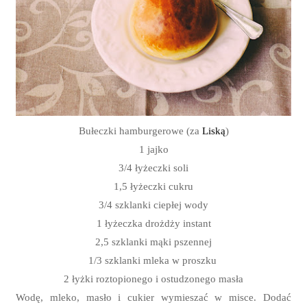
Bułeczki hamburgerowe (za
Liską
)
1 jajko
3/4 łyżeczki soli
1,5 łyżeczki cukru
3/4 szklanki ciepłej wody
1 łyżeczka drożdży instant
2,5 szklanki mąki pszennej
1/3 szklanki mleka w proszku
2 łyżki roztopionego i ostudzonego masła
Wodę, mleko, masło i cukier wymieszać w misce. Dodać