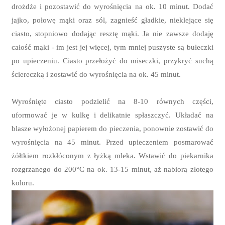
drożdże i pozostawić do wyrośnięcia na ok. 10 minut. Dodać
jajko, połowę mąki oraz sól, zagnieść gładkie, nieklejące się
ciasto, stopniowo dodając resztę mąki. Ja nie zawsze dodaję
całość mąki - im jest jej więcej, tym mniej puszyste są bułeczki
po upieczeniu. Ciasto przełożyć do miseczki, przykryć suchą
ściereczką i zostawić do wyrośnięcia na ok. 45 minut.
Wyrośnięte ciasto podzielić na 8-10 równych części,
uformować je w kulkę i delikatnie spłaszczyć. Układać na
blasze wyłożonej papierem do pieczenia, ponownie zostawić do
wyrośnięcia na 45 minut. Przed upieczeniem posmarować
żółtkiem rozkłóconym z łyżką mleka. Wstawić do piekarnika
rozgrzanego do 200
°C na ok. 13-15 minut, aż nabiorą złotego
koloru.