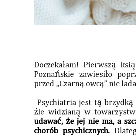
Doczekałam! Pierwszą ksia
Poznańskie zawiesiło poprz
przed „Czarną owcą” nie lad
Psychiatria jest tą brzydką
źle widzianą w towarzystw
udawać, że jej nie ma, a s
chorób psychicznych.
Dlateg