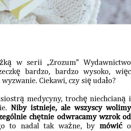
̨żką w serii „Zrozum” Wydawnictwo
eczkę bardzo, bardzo wysoko, więc
a wyzwanie. Ciekawi, czy się udało?
 siostrą medycyny, trochę niechcianą 
ie.
Niby istnieje, ale wszyscy wolimy
zczególnie chętnie odwracamy wzrok od
o to nadal tak ważne, by
mówić