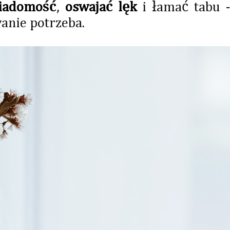
iadomość
,
oswajać lęk
i łamać tabu -
wanie potrzeba.