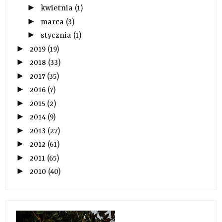
►
kwietnia
(1)
►
marca
(3)
►
stycznia
(1)
►
2019
(19)
►
2018
(33)
►
2017
(35)
►
2016
(7)
►
2015
(2)
►
2014
(9)
►
2013
(27)
►
2012
(61)
►
2011
(65)
►
2010
(40)