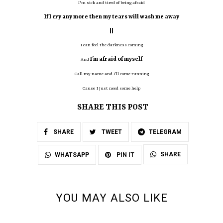
I'm sick and tired of being afraid
If I cry any more then my tears will wash me away
||
I can feel the darkness coming
I’m afraid of myself
And
Call my name and I’ll come running
Cause
I just need some help
SHARE THIS POST
SHARE
TWEET
TELEGRAM
SHARE
WHATSAPP
PIN IT
YOU MAY ALSO LIKE