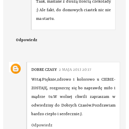
Taak, maślane z duużą ilością czekolady
;) Ale fakt, do domowych ciastek nic nie
ma startu.
Odpowiedz
DOBRE CZASY
2 MAJA 2013 20:17
Witaj.Pięknie,zdrowo i kolorowo u CIEBIE-
ZOSTAJĘ, rozgoszczę się bo naprawdę miło i
mądrze tu.W wolnej chwili zapraszam w
odwiedziny do Dobrych Czasów.Pozdrawiam
bardzo ciepło i serdecznie.J.
Odpowiedz