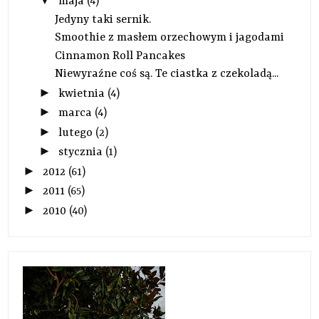
▼
maja
(4)
Jedyny taki sernik.
Smoothie z masłem orzechowym i jagodami
Cinnamon Roll Pancakes
Niewyraźne coś są. Te ciastka z czekoladą...
►
kwietnia
(4)
►
marca
(4)
►
lutego
(2)
►
stycznia
(1)
►
2012
(61)
►
2011
(65)
►
2010
(40)