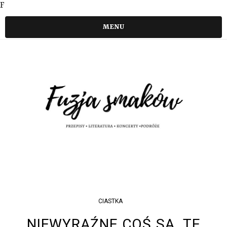
F
MENU
CIASTKA
NIEWYRAŹNE COŚ SĄ. TE