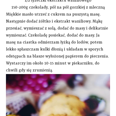
1/2 łyżeczki ekstraktu waniliowego
150-200g czekolady, pół na pół gorzkiej z mleczną
Miękkie masło utrzeć z cukrem na puszystą masę.
Następnie dodać żółtko i ekstrakt waniliowy. Mąkę
przesiać, wymieszać z solą, dodać do masy i delikatnie
wymieszać. Czekoladę posiekać, dodać do masy. Ja
masę na ciastka odmierzam łyżką do lodów, potem
lekko spłaszczam kulki dłonią i układam w sporych
odstępach na blasze wyłożonej papierem do pieczenia.
Wystarczy im około 10-15 minut w piekarniku, do
chwili gdy się zrumienią.