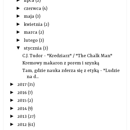
►
lipca
(2)
►
czerwca
(4)
►
maja
(3)
►
kwietnia
(2)
►
marca
(2)
►
lutego
(3)
▼
stycznia
(3)
C.J. Tudor - "Kredziarz" / "The Chalk Man"
Kremowy makaron z porem i szynką
Tam, gdzie nauka zderza się z etyką - "Ludzie
na d...
►
2017
(35)
►
2016
(7)
►
2015
(2)
►
2014
(9)
►
2013
(27)
►
2012
(61)