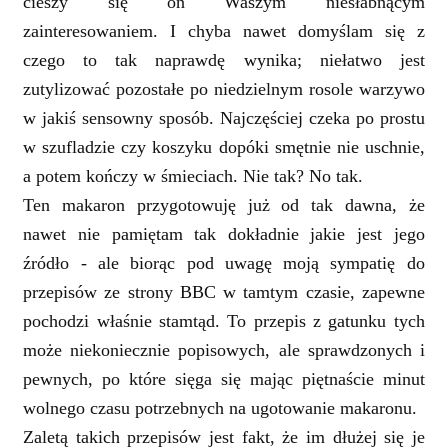
cieszy się on Waszym niesłabnącym
zainteresowaniem. I chyba nawet domyślam się z
czego to tak naprawdę wynika; niełatwo jest
zutylizować pozostałe po niedzielnym rosole warzywo
w jakiś sensowny sposób. Najczęściej czeka po prostu
w szufladzie czy koszyku dopóki smętnie nie uschnie,
a potem kończy w śmieciach. Nie tak? No tak.
Ten makaron przygotowuję już od tak dawna, że
nawet nie pamiętam tak dokładnie jakie jest jego
źródło - ale biorąc pod uwagę moją sympatię do
przepisów ze strony BBC w tamtym czasie, zapewne
pochodzi właśnie stamtąd. To przepis z gatunku tych
może niekoniecznie popisowych, ale sprawdzonych i
pewnych, po które sięga się mając piętnaście minut
wolnego czasu potrzebnych na ugotowanie makaronu.
Zaletą takich przepisów jest fakt, że im dłużej się je