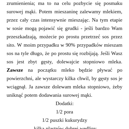
zrumienienia; ma to na celu pozbycie się posmaku
surowej mąki. Potem mieszaninę zalewamy mlekiem,
przez cały czas intensywnie mieszając. Na tym etapie
w sosie mogą pojawić się grudki - jeśli bardzo Wam
przeszkadzają, możecie po prostu przetrzeć sos przez
sito. W moim przypadku w 90% przypadków mieszam
sos na tyle długo, że po prostu się rozbijają. Jeśli Wasz
sos jest zbyt gęsty, dolewajcie stopniowo mleka.
Zawsze
na początku mleko będzie pływać po
powierzchni, ale wystarczy kilka chwil, by gęsty sos je
wciągnął. Ja zawsze dolewam mleka stopniowo, żeby
uniknąć potem dodawania surowej mąki.
Dodatki:
1/2 pora
1/2 puszki kukurydzy
kilka plastrów dobrej wędliny