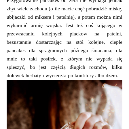
Przygotowanie pancakes od zera nie wymaga jednak
zbyt wiele zachodu (o ile macie chęć pobrudzić miskę,
ubijaczki od miksera i patelnię), a potem można nimi
wykarmić armię wojska. Jest też coś kojącego w
przewracaniu kolejnych placków na patelni,
bezustannie dostarczając na stół kolejne, ciepłe
pancakes dla spragnionych późnego śniadania; dla
mnie to taki posiłek, z którym nie wypada się
spieszyć, bo jest częścią długich rozmów, kilku
dolewek herbaty i wycieczki po konfitury albo dżem.