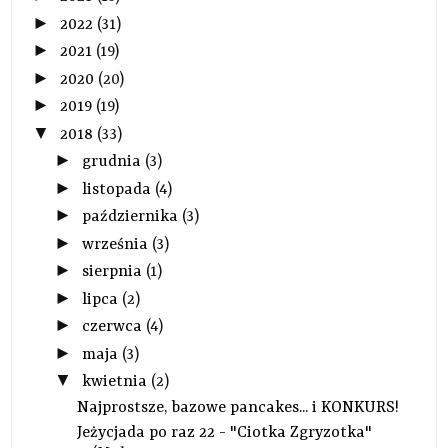
►
2022
(31)
►
2021
(19)
►
2020
(20)
►
2019
(19)
▼
2018
(33)
►
grudnia
(3)
►
listopada
(4)
►
października
(3)
►
września
(3)
►
sierpnia
(1)
►
lipca
(2)
►
czerwca
(4)
►
maja
(3)
▼
kwietnia
(2)
Najprostsze, bazowe pancakes... i KONKURS!
Jeżycjada po raz 22 - "Ciotka Zgryzotka"