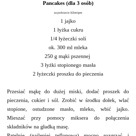
Pancakes (dla 3 osób)
na podstawie
Allrecipes
1 jajko
1 łyżka cukru
1/4 łyżeczki soli
ok. 300 ml mleka
250 g mąki pszennej
3 łyżki stopionego masła
2 łyżeczki proszku do pieczenia
Przesiać mąkę do dużej miski, dodać proszek do
pieczenia, cukier i sól. Zrobić w środku dołek, wlać
stopione, ostudzone masło, mleko, wbić jajko.
Mieszać przy pomocy miksera do połączenia
składników na gładką masę.
Patelnię (najlepiej teflonową) mocno rozgrzać i