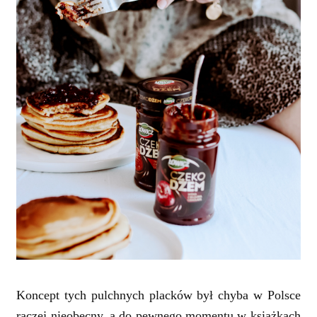
Koncept tych pulchnych placków był chyba w Polsce
raczej nieobecny, a do pewnego momentu w książkach