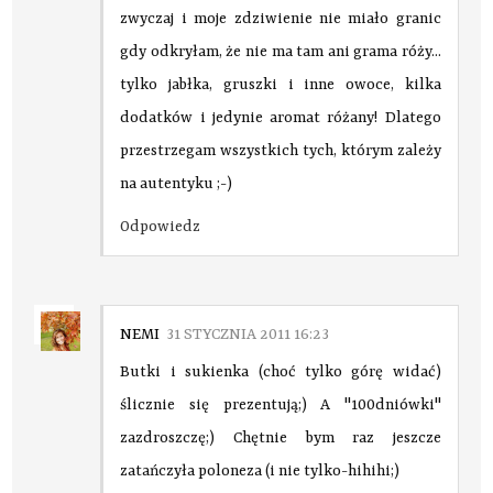
zwyczaj i moje zdziwienie nie miało granic
gdy odkryłam, że nie ma tam ani grama róży...
tylko jabłka, gruszki i inne owoce, kilka
dodatków i jedynie aromat różany! Dlatego
przestrzegam wszystkich tych, którym zależy
na autentyku ;-)
Odpowiedz
NEMI
31 STYCZNIA 2011 16:23
Butki i sukienka (choć tylko górę widać)
ślicznie się prezentują;) A "100dniówki"
zazdroszczę;) Chętnie bym raz jeszcze
zatańczyła poloneza (i nie tylko-hihihi;)