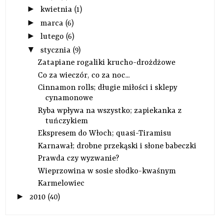
►
kwietnia
(1)
►
marca
(6)
►
lutego
(6)
▼
stycznia
(9)
Zatapiane rogaliki krucho-drożdżowe
Co za wieczór, co za noc...
Cinnamon rolls; długie miłości i sklepy
cynamonowe
Ryba wpływa na wszystko; zapiekanka z
tuńczykiem
Ekspresem do Włoch; quasi-Tiramisu
Karnawał; drobne przekąski i słone babeczki
Prawda czy wyzwanie?
Wieprzowina w sosie słodko-kwaśnym
Karmelowiec
►
2010
(40)