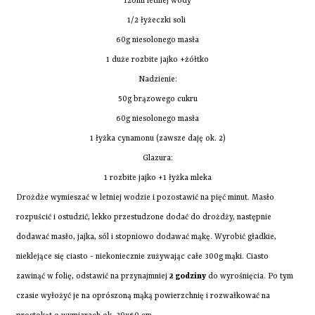
120ml letniej wody
1/2 łyżeczki soli
60g niesolonego masła
1 duże rozbite jajko +żółtko
Nadzienie:
50g brązowego cukru
60g niesolonego masła
1 łyżka cynamonu (zawsze daję ok. 2)
Glazura:
1 rozbite jajko +1 łyżka mleka
Drożdże wymieszać w letniej wodzie i pozostawić na pięć minut. Masło
rozpuścić i ostudzić, lekko przestudzone dodać do drożdży, następnie
dodawać masło, jajka, sól i stopniowo dodawać mąkę. Wyrobić gładkie,
nieklejące się ciasto - niekoniecznie zużywając całe 300g mąki. Ciasto
zawinąć w folię, odstawić na przynajmniej
2 godziny
do wyrośnięcia. Po tym
czasie wyłożyć je na oprószoną mąką powierzchnię i rozwałkować na