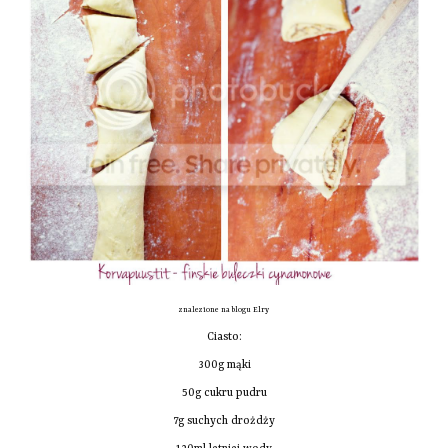
znalezione na blogu
Elry
Ciasto:
300g mąki
50g cukru pudru
7g suchych drożdży