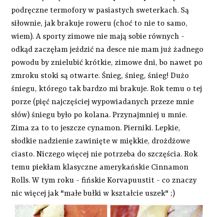
podręczne termofory w pasiastych sweterkach. Są
siłownie, jak brakuje roweru (choć to nie to samo,
wiem). A sporty zimowe nie mają sobie równych -
odkąd zaczęłam jeździć na desce nie mam już żadnego
powodu by znielubić krótkie, zimowe dni, bo nawet po
zmroku stoki są otwarte. Śnieg, śnieg, śnieg! Dużo
śniegu, którego tak bardzo mi brakuje. Rok temu o tej
porze (pięć najczęściej wypowiadanych przeze mnie
słów) śniegu było po kolana. Przynajmniej u mnie.
Zima za to to jeszcze cynamon. Pierniki. Lepkie,
słodkie nadzienie zawinięte w miękkie, drożdżowe
ciasto. Niczego więcej nie potrzeba do szczęścia. Rok
temu piekłam klasyczne amerykańskie Cinnamon
Rolls. W tym roku - fińskie Korvapuustit - co znaczy
nic więcej jak "małe bułki w kształcie uszek" ;)