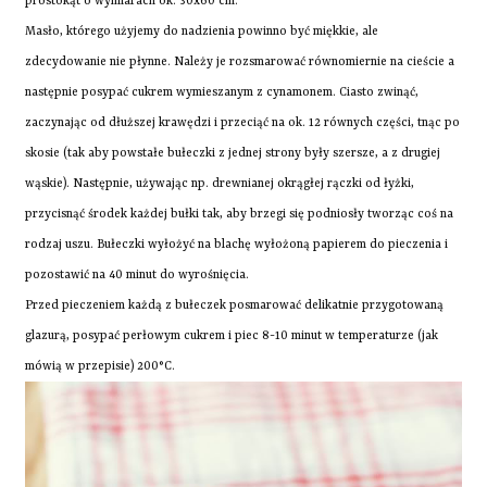
prostokąt o wymiarach ok. 30x60 cm.
Masło, którego użyjemy do nadzienia powinno być miękkie, ale
zdecydowanie nie płynne. Należy je rozsmarować równomiernie na cieście a
następnie posypać cukrem wymieszanym z cynamonem. Ciasto zwinąć,
zaczynając od dłuższej krawędzi i przeciąć na ok. 12 równych części, tnąc po
skosie (tak aby powstałe bułeczki z jednej strony były szersze, a z drugiej
wąskie). Następnie, używając np. drewnianej okrągłej rączki od łyżki,
przycisnąć środek każdej bułki tak, aby brzegi się podniosły tworząc coś na
rodzaj uszu. Bułeczki wyłożyć na blachę wyłożoną papierem do pieczenia i
pozostawić na 40 minut do wyrośnięcia.
Przed pieczeniem każdą z bułeczek posmarować delikatnie przygotowaną
glazurą, posypać perłowym cukrem i piec 8-10 minut w temperaturze (jak
mówią w przepisie) 200°C.