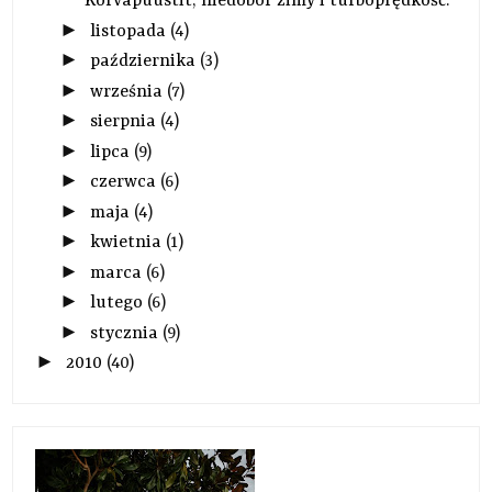
Korvapuustit, niedobór zimy i turboprędkość.
►
listopada
(4)
►
października
(3)
►
września
(7)
►
sierpnia
(4)
►
lipca
(9)
►
czerwca
(6)
►
maja
(4)
►
kwietnia
(1)
►
marca
(6)
►
lutego
(6)
►
stycznia
(9)
►
2010
(40)