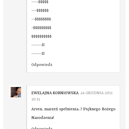
----$$$$$
---$$$$$$
--$$$$$$$$
-$$$$$$$$$
$$$$$$$$$$
------II
------II
Odpowiedz
EWELAJNA KORNIOWSKA
24 GRUDNIA 2011
10:31
Arven, marzeń spełnienia...! Pięknego Bożego
Narodzenia!