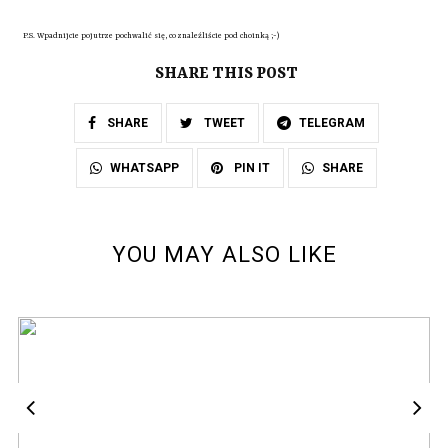
P.S. Wpadnijcie pojutrze pochwalić się, co znaleźliście pod choinką ;-)
SHARE THIS POST
SHARE
TWEET
TELEGRAM
SHARE
WHATSAPP
PIN IT
YOU MAY ALSO LIKE