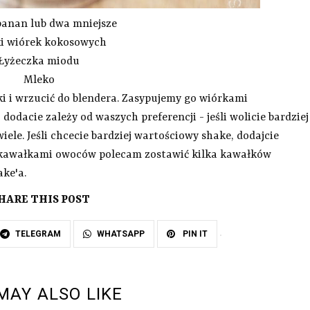
banan lub dwa mniejsze
ki wiórek kokosowych
Łyżeczka miodu
Mleko
i i wrzucić do blendera. Zasypujemy go wiórkami
dodacie zależy od waszych preferencji - jeśli wolicie bardziej
iele. Jeśli chcecie bardziej wartościowy shake, dodajcie
y z kawałkami owoców polecam zostawić kilka kawałków
ke'a.
HARE THIS POST
TELEGRAM
WHATSAPP
PIN IT
MAY ALSO LIKE