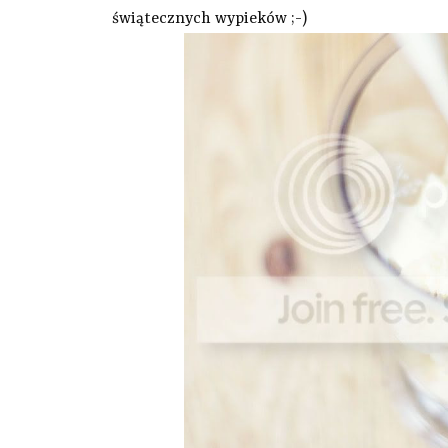
świątecznych wypieków ;-)