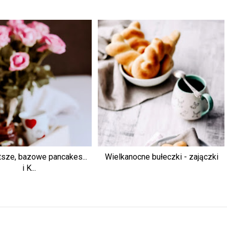
tsze, bazowe pancakes...
Wielkanocne bułeczki - zajączki
i K...