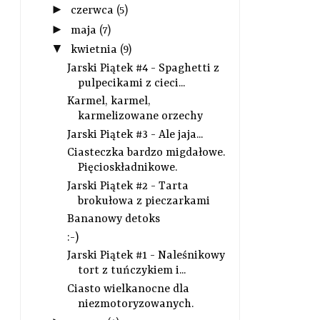
►
czerwca
(5)
►
maja
(7)
▼
kwietnia
(9)
Jarski Piątek #4 - Spaghetti z
pulpecikami z cieci...
Karmel, karmel,
karmelizowane orzechy
Jarski Piątek #3 - Ale jaja...
Ciasteczka bardzo migdałowe.
Pięcioskładnikowe.
Jarski Piątek #2 - Tarta
brokułowa z pieczarkami
Bananowy detoks
Śniadaniowe bułki z dżemem z
Kokosowy puddin
czarne...
croissantami i c.
:-)
Jarski Piątek #1 - Naleśnikowy
tort z tuńczykiem i...
Ciasto wielkanocne dla
niezmotoryzowanych.