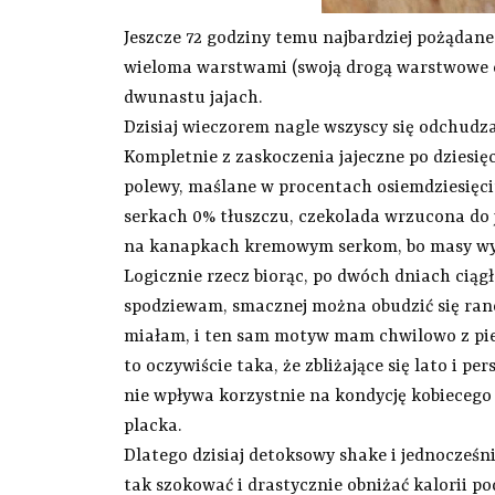
Jeszcze 72 godziny temu najbardziej pożądane
wieloma warstwami (swoją drogą warstwowe cias
dwunastu jajach.
Dzisiaj wieczorem nagle wszyscy się odchudza
Kompletnie z zaskoczenia jajeczne po dziesię
polewy, maślane w procentach osiemdziesięci
serkach 0% tłuszczu, czekolada wrzucona do 
na kanapkach kremowym serkom, bo masy wyst
Logicznie rzecz biorąc, po dwóch dniach ciągł
spodziewam, smacznej można obudzić się ran
miałam, i ten sam motyw mam chwilowo z pi
to oczywiście taka, że zbliżające się lato i p
nie wpływa korzystnie na kondycję kobieceg
placka.
Dlatego dzisiaj detoksowy shake i jednocześn
tak szokować i drastycznie obniżać kalorii p