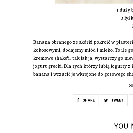
1 duży 
3 łyż
Banana obranego ze skórki pokroić w plasterk
kokosowymi, dodajemy miód i mleko. To ile go 
kremowe shake'i, tak jak ja, wystarczy go niew
jogurt grecki. Dla tych którzy lubią jogurt
banana i wrzucić je wkrojone do gotowego sha
S
SHARE
TWEET
YOU 