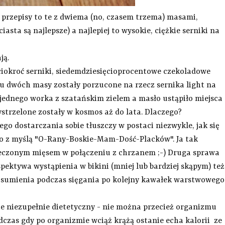
 przepisy to te z dwiema (no, czasem trzema) masami,
ta są najlepsze) a najlepiej to wysokie, ciężkie serniki na
ją.
ciokroć serniki, siedemdziesięcioprocentowe czekoladowe
u dwóch masy zostały porzucone na rzecz sernika light na
jednego worka z szatańskim zielem a masło ustąpiło miejsca
rzelone zostały w kosmos aż do lata. Dlaczego?
ego dostarczania sobie tłuszczy w postaci niezwykle, jak się
o z myślą "O-Rany-Boskie-Mam-Dość-Placków". Ja tak
eczonym mięsem w połączeniu z chrzanem ;-) Druga sprawa
erspektywa wystąpienia w bikini (mniej lub bardziej skąpym) też
o sumienia podczas sięgania po kolejny kawałek warstwowego
ie niezupełnie dietetyczny - nie można przecież organizmu
odczas gdy po organizmie wciąż krążą ostanie echa kalorii ze